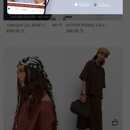
YUMUŞAK ŞAL BERE YÜN SET
LEOPAR DESENLI FULAR 70*70
+3
899,90
TL
349,90
TL