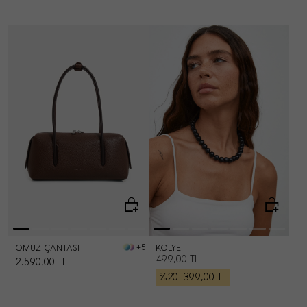
OMUZ ÇANTASI
KOLYE
+5
499,00
TL
2.590,00
TL
%20
399,00
TL