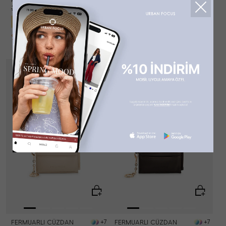
249,90
TL
249,90
TL
199,92
TL
199,92
TL
%20 İndirim
%20 İndirim
FERMUARLI CÜZDAN
FERMUARLI CÜZDAN
+7
+7